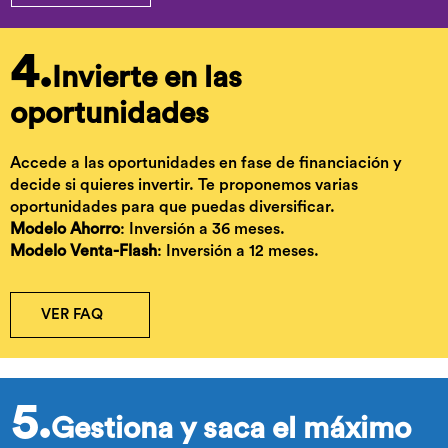
4.
Invierte en las
oportunidades
Accede a las oportunidades en fase de financiación y
decide si quieres invertir. Te proponemos varias
oportunidades para que puedas diversificar.
Modelo Ahorro
: Inversión a 36 meses.
Modelo Venta-Flash
: Inversión a 12 meses.
VER FAQ
5.
Gestiona y saca el máximo