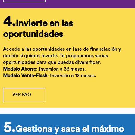
4.
Invierte en las
oportunidades
Accede a las oportunidades en fase de financiación y
decide si quieres invertir. Te proponemos varias
oportunidades para que puedas diversificar.
Modelo Ahorro
: Inversión a 36 meses.
Modelo Venta-Flash
: Inversión a 12 meses.
VER FAQ
5.
Gestiona y saca el máximo