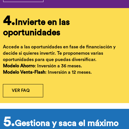
4.
Invierte en las
oportunidades
Accede a las oportunidades en fase de financiación y
decide si quieres invertir. Te proponemos varias
oportunidades para que puedas diversificar.
Modelo Ahorro
: Inversión a 36 meses.
Modelo Venta-Flash
: Inversión a 12 meses.
VER FAQ
5.
Gestiona y saca el máximo