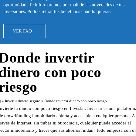
oportunidad. Te informaremos por mail de las novedades de tus
inversiones. Podrás retirar tus beneficios cuando quieras.
VER FAQ
Donde invertir
dinero con poco
riesgo
»
Invertir dinero seguro
» Donde invertir dinero con poco riesgo
Invierte tu dinero con poco riesgo en Inveslar. Inveslar es una plataform
de crowdfunding inmobiliario abierta y accesible a cualquier persona. A
través de Internet, sin trabas ni burocracia, cualquier puede acceder al
sector inmobiliario y hacer que sus ahorros rindan. Todo empieza con u