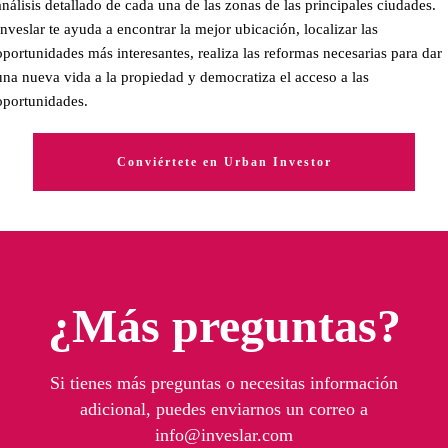
análisis detallado de cada una de las zonas de las principales ciudades.
Inveslar te ayuda a encontrar la mejor ubicación, localizar las
oportunidades más interesantes, realiza las reformas necesarias para dar
una nueva vida a la propiedad y democratiza el acceso a las
oportunidades.
Conviértete en Urban Investor
¿Más preguntas?
Si tienes más preguntas o necesitas información
adicional, puedes enviarnos un correo a
info@inveslar.com