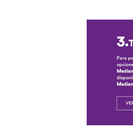
3.
T
Para po
opcion
Median
disponi
Mediant
VE