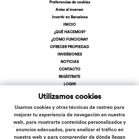
Preferencias de cookies
Aviso al inversor
Invertir en Barcelona
INICIO
¿QUÉ HACEMOS?
¿CÓMO FUNCIONA?
OFRECER PROPIEDAD
INVERSIONES
NOTICIAS
CONTACTO
REGÍSTRATE
LOGIN
+34 623 107 275
Utilizamos cookies
info@inveslar.com
Usamos cookies y otras técnicas de rastreo para
mejorar tu experiencia de navegación en nuestra
web, para mostrarte contenidos personalizados y
Follow us
anuncios adecuados, para analizar el tráfico en
nuestra web y para comprender de dónde llegan