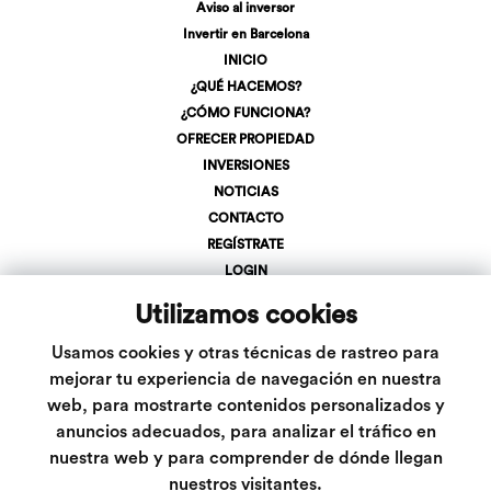
Aviso al inversor
Invertir en Barcelona
INICIO
¿QUÉ HACEMOS?
¿CÓMO FUNCIONA?
OFRECER PROPIEDAD
INVERSIONES
NOTICIAS
CONTACTO
REGÍSTRATE
LOGIN
+34 623 107 275
Utilizamos cookies
info@inveslar.com
Usamos cookies y otras técnicas de rastreo para
mejorar tu experiencia de navegación en nuestra
web, para mostrarte contenidos personalizados y
Follow us
anuncios adecuados, para analizar el tráfico en
nuestra web y para comprender de dónde llegan
nuestros visitantes.